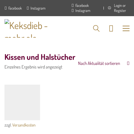
Facebook
Login or
Facebook
Instagram
ÖFFNUNGSZEITEN
Instagram
Register
der Manufaktur und des Ladens in Langendorf
Montag - Donnerstag: 7:00 - 16:00 Uhr
PRODUKTSUCHE
Kissen und Halstücher
Nach Aktualität sortieren
Einzelnes Ergebnis wird angezeigt
WIDERRUF
Vertrag widerrufen
zzgl.
Versandkosten
NEWSLETTER-ANMELDUNG