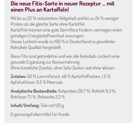
Die neue Fitis-Sorte in neuer Rezeptur … mit
einen Plus an Kartoffeln!
Mit bis zu 22 % reduziertem Fettgehalt und bis zu 24 % weniger
Protein als die gleiche Sorte ohne Kartoffel.
Kartoffeln können eine gute Darmflora fördern, vermögen einen
WIDERRUF
günstigen Energiestoffwechsel anzuregen.
Dieses Leckerli wurde zu 100 % in Deutschland zu gewohnter
Keksdieb-Qualität hergestellt.
Vertrag widerrufen
Diese Fitis sind getreidefrei und wie alle Keksdieb-Leckerli eine
gesunde Ergänzung zur Basisernährung.
Ohne künstliche Zusätze, ohne Salz/Zucker und ohne Weizen.
Zutaten:
50 % Lammfleisch, 48 % Kartoffelflocken, 1,5 %
NEWSLETTER-ANMELDUNG
Apfelrohfaser, 0,5 % Meersalz
*
Vorname
Analytische Bestandteile:
Rohprotein 29,7 %, Rohfett 9,3 %,
Rohfaser 7,1 %, Rohasche 2,2 %
Inhalt/Umfang:
Tüte mit 125 g
*
Nachname
Ergänzungsfuttermittel für Hunde
*
E-Mail