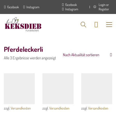
Montag - Donnerstag: 7:00 - 16:00 Uhr
Facebook
Login or
Facebook
Instagram
Instagram
Register
PRODUKTSUCHE
Pferdeleckerli
Nach Aktualität sortieren
WIDERRUF
Nach
Alle 3 Ergebnisse werden angezeigt
Aktualität
sortiert
Vertrag widerrufen
NEWSLETTER-ANMELDUNG
*
Vorname
zzgl.
Versandkosten
zzgl.
Versandkosten
zzgl.
Versandkosten