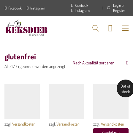
Facebook
Login or
Facebook
Instagram
Instagram
Register
glutenfrei
Nach Aktualität sortieren
Nach
Alle 17 Ergebnisse werden angezeigt
Aktualität
sortiert
Out of
stock
KEKSDIEB – DIE MANUFAKTUR
Keksdieb-Leckerli werden von Hand gemacht und sind ohne Zusatz von
Chemie, Weizen oder Füll- & Lockstoffen. Die natürliche Zutaten in
zzgl.
Versandkosten
zzgl.
Versandkosten
zzgl.
Versandkosten
Lebensmittelqualität garantieren, dass Ihr Hund nur das bekommt, was f
Sendet mir